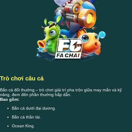
Trò chơi câu cá
Bắn cá đổi thưởng – trò chơi giải trí pha trộn giữa may mắn và kỹ
năng, đem đến phần thưởng hấp dẫn.
Bao gồm:
Bắn cá dưới đại dương.
Bắn cá thần tài.
Ocean King.