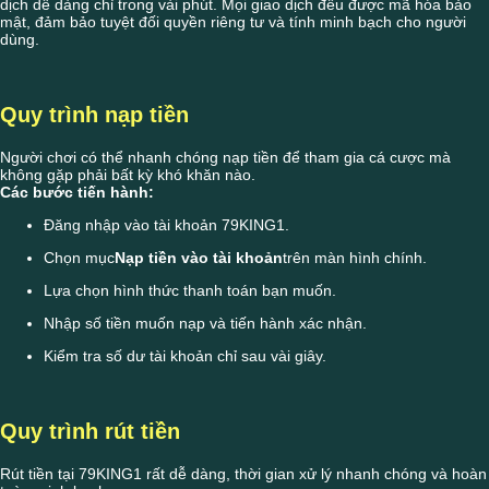
dịch dễ dàng chỉ trong vài phút. Mọi giao dịch đều được mã hóa bảo
mật, đảm bảo tuyệt đối quyền riêng tư và tính minh bạch cho người
dùng.
Quy trình nạp tiền
Người chơi có thể nhanh chóng nạp tiền để tham gia cá cược mà
không gặp phải bất kỳ khó khăn nào.
Các bước tiến hành:
Đăng nhập vào tài khoản 79KING1.
Chọn mục
Nạp tiền vào tài khoản
trên màn hình chính.
Lựa chọn hình thức thanh toán bạn muốn.
Nhập số tiền muốn nạp và tiến hành xác nhận.
Kiểm tra số dư tài khoản chỉ sau vài giây.
Quy trình rút tiền
Rút tiền tại 79KING1 rất dễ dàng, thời gian xử lý nhanh chóng và hoàn