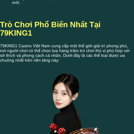
mới.
Trò Chơi Phổ Biến Nhất Tại
79KING1
79KING1 Casino Việt Nam cung cấp một thế giới giải trí phong phú,
nơi người chơi có thể chọn lựa hàng trăm trò chơi thú vị phù hợp với
sở thích và phong cách cá nhân. Dưới đây là các thể loại được ưa
chuộng nhất trên nền tảng này: