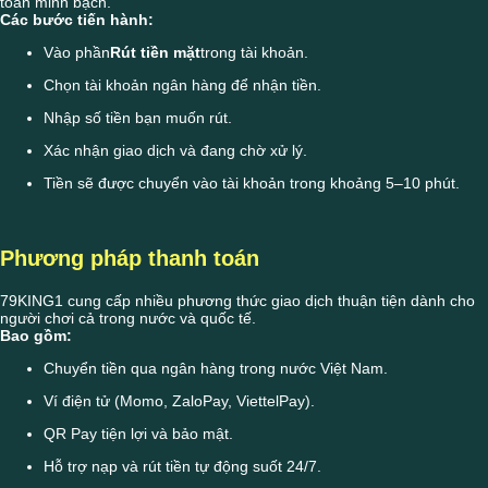
toàn minh bạch.
Các bước tiến hành:
Vào phần
Rút tiền mặt
trong tài khoản.
Chọn tài khoản ngân hàng để nhận tiền.
Nhập số tiền bạn muốn rút.
Xác nhận giao dịch và đang chờ xử lý.
Tiền sẽ được chuyển vào tài khoản trong khoảng 5–10 phút.
Phương pháp thanh toán
79KING1 cung cấp nhiều phương thức giao dịch thuận tiện dành cho
người chơi cả trong nước và quốc tế.
Bao gồm:
Chuyển tiền qua ngân hàng trong nước Việt Nam.
Ví điện tử (Momo, ZaloPay, ViettelPay).
QR Pay tiện lợi và bảo mật.
Hỗ trợ nạp và rút tiền tự động suốt 24/7.