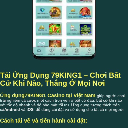
Tải Ứng Dụng 79KING1 – Chơi Bất
Cứ Khi Nào, Thắng Ở Mọi Nơi
Ứng dụng
79KING1 Casino tại Việt Nam
giúp người chơi
trải nghiệm cá cược một cách trọn vẹn ở bất cứ đâu, bất cứ khi nào
với tốc độ nhanh và độ bảo mật tối ưu. Ứng dụng tương thích trên
cả
Android
và
iOS
, dễ dàng cài đặt và sử dụng cho tất cả mọi người.
Cách tải về và tiến hành cài đặt: